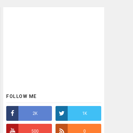
FOLLOW ME
2K
1K
500
0