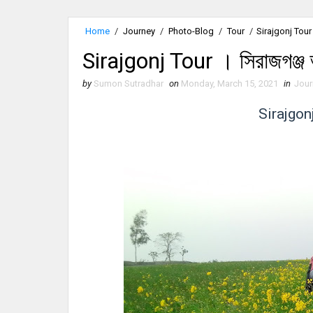
Home
/
Journey
/
Photo-Blog
/
Tour
/
Sirajgonj Tour ।
Sirajgonj Tour । সিরাজগঞ্জ 
by
Sumon Sutradhar
on
Monday, March 15, 2021
in
Jour
Sirajgonj 