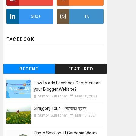
500+
1K
FACEBOOK
RECENT
FEATURED
How to add Facebook Comment on
your Blogger Website?
Sumon Sutradhar
May 10, 2021
Sirajgonj Tour । সিরাজগঞ্জ ভ্রমন
Sumon Sutradhar
Mar 15, 2021
Photo Session at Gardenia Wears