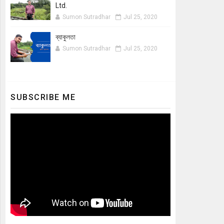
Ltd.
Sumon Sutradhar
Jul 25, 2020
ব্যাকুলতা
Sumon Sutradhar
Jul 25, 2020
SUBSCRIBE ME